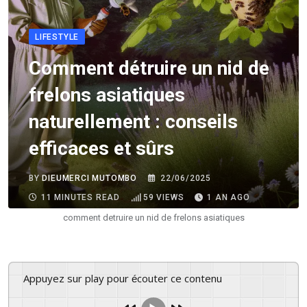
LIFESTYLE
Comment détruire un nid de
frelons asiatiques
naturellement : conseils
efficaces et sûrs
BY
DIEUMERCI MUTOMBO
22/06/2025
11 MINUTES READ
59
VIEWS
1 AN AGO
comment detruire un nid de frelons asiatiques
Appuyez sur play pour écouter ce contenu