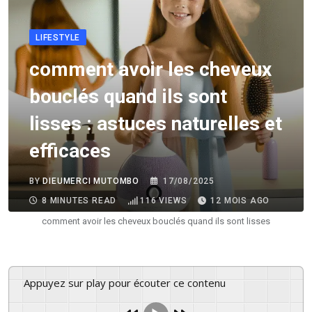
LIFESTYLE
comment avoir les cheveux
bouclés quand ils sont
lisses : astuces naturelles et
efficaces
BY
DIEUMERCI MUTOMBO
17/08/2025
8 MINUTES READ
116
VIEWS
12 MOIS AGO
comment avoir les cheveux bouclés quand ils sont lisses
Appuyez sur play pour écouter ce contenu