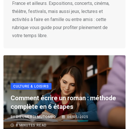
France et ailleurs. Expositions, concerts, cinéma,
théâtre, festivals, mais aussi jeux, lectures et
activités à faire en famille ou entre amis : cette
rubrique vous guide pour profiter pleinement de
votre temps libre.
CULTURE & LOISIRS
Comment écrire un roman : méthode
complète en 6 étapes
BY
DIEUMERCI MUTOMBO
06/05/2025
8 MINUTES READ