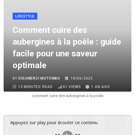
LIFESTYLE
Comment cuire des
aubergines à la poêle : guide
facile pour une saveur
optimale
BY
DIEUMERCI MUTOMBO
18/06/2025
12 MINUTES READ
61
VIEWS
1 AN AGO
comment cuire des aubergines à la poele
Appuyez sur play pour écouter ce contenu